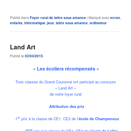
Publié dans
Foyer rural de laitre sous amance
|
Marqué avec
ecran
,
enfants
,
informatique
,
jeux
,
laitre sous amance
,
ordinateur
Land Art
Publié le
02/04/2015
« Les écoliers récompensés »
Trois classes du Grand Couronné ont participé au concours
« Land Art »
de notre foyer rural
Attribution des prix
er
-1
prix à la classe de CE1, CE2 de l’
école de Champenoux
ème
-2
prix à la classe de CE1, CE2 de l’
école de Laître