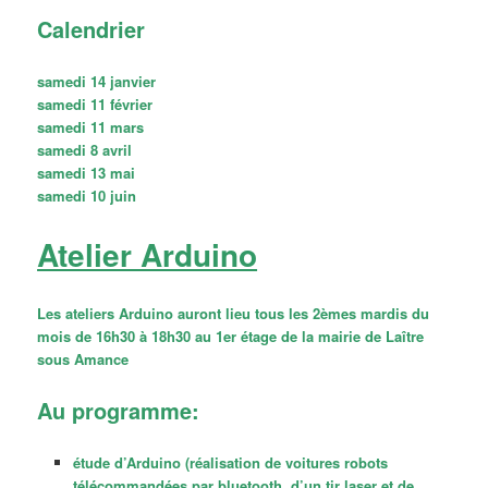
Calendrier
samedi 14 janvier
samedi 11 février
samedi 11 mars
samedi 8 avril
samedi 13 mai
samedi 10 juin
Atelier Arduino
Les ateliers Arduino auront lieu tous les 2èmes mardis du
mois de 16h30 à 18h30 au 1er étage de la mairie de Laître
sous Amance
Au programme:
étude d’Arduino (réalisation de voitures robots
télécommandées par bluetooth, d’un tir laser et de