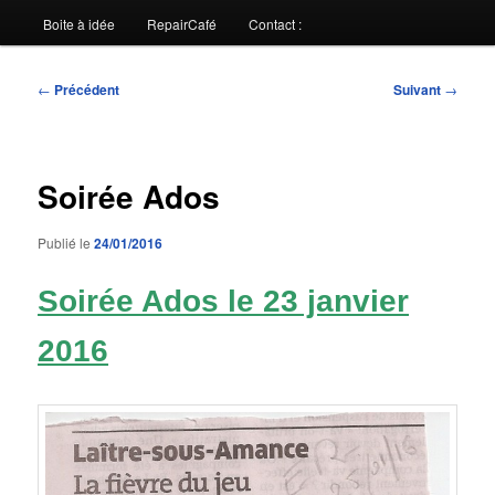
Boite à idée
RepairCafé
Contact :
Navigation
←
Précédent
Suivant
→
des
articles
Soirée Ados
Publié le
24/01/2016
Soirée Ados le 23 janvier
2016