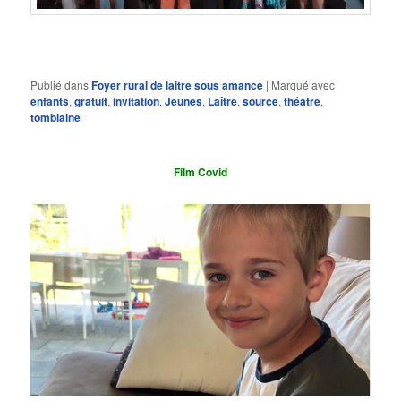
Publié dans
Foyer rural de laitre sous amance
|
Marqué avec
enfants
,
gratuit
,
invitation
,
Jeunes
,
Laître
,
source
,
théâtre
,
tomblaine
Film Covid