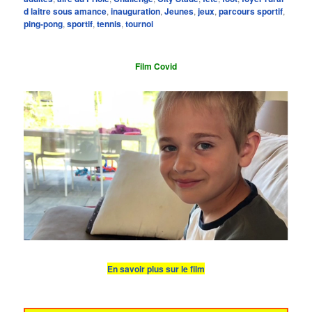
d laitre sous amance
,
inauguration
,
Jeunes
,
jeux
,
parcours sportif
,
ping-pong
,
sportif
,
tennis
,
tournoi
Film Covid
En savoir plus sur le film