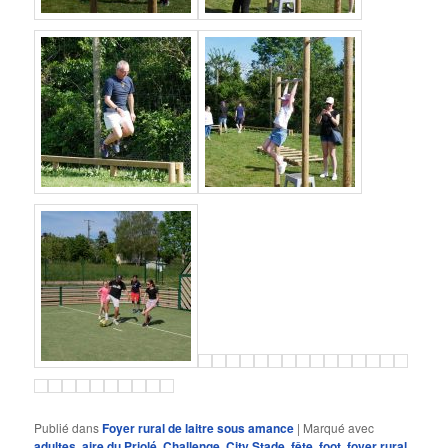
Publié dans
Foyer rural de laitre sous amance
|
Marqué avec
adultes
,
aire du Priolé
,
Challenge
,
City Stade
,
fête
,
foot
,
foyer rural