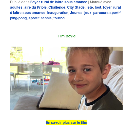
Publié dans
Foyer rural de laitre sous amance
|
Marqué avec
adultes
,
aire du Priolé
,
Challenge
,
City Stade
,
fête
,
foot
,
foyer rural
d laitre sous amance
,
inauguration
,
Jeunes
,
jeux
,
parcours sportif
,
ping-pong
,
sportif
,
tennis
,
tournoi
Film Covid
En savoir plus sur le film