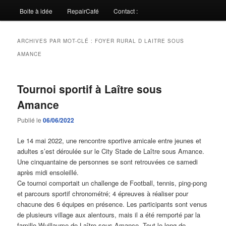
Boite à idée
RepairCafé
Contact :
ARCHIVES PAR MOT-CLÉ :
FOYER RURAL D LAITRE SOUS
AMANCE
Tournoi sportif à Laître sous
Amance
Publié le
06/06/2022
Le 14 mai 2022, une rencontre sportive amicale entre jeunes et
adultes s’est déroulée sur le City Stade de Laître sous Amance.
Une cinquantaine de personnes se sont retrouvées ce samedi
après midi ensoleillé.
Ce tournoi comportait un challenge de Football, tennis, ping-pong
et parcours sportif chronométré; 4 épreuves à réaliser pour
chacune des 6 équipes en présence. Les participants sont venus
de plusieurs village aux alentours, mais il a été remporté par la
famille Wuillaume de Laître sous Amance. Tout le long de