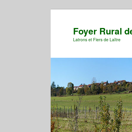
Aller
Aller
au
au
contenu
contenu
Foyer Rural d
principal
secondaire
Latrons et Fiers de Laître