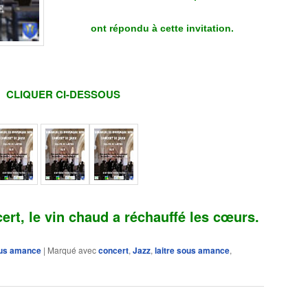
ont
répondu à cette invitation.
CLIQUE
R CI-DESSOUS
ert, le vin chaud a réchauffé les cœurs.
sous amance
|
Marqué avec
concert
,
Jazz
,
laitre sous amance
,