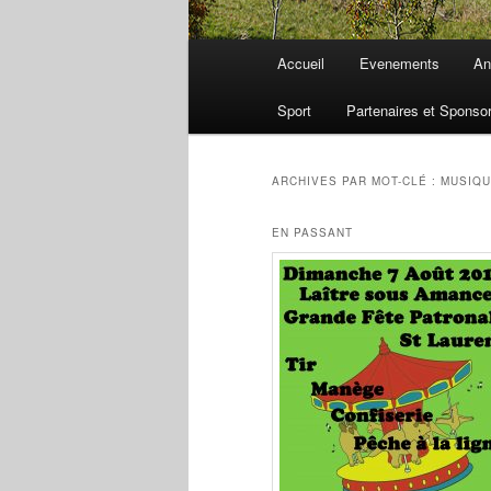
Menu
Accueil
Evenements
An
principal
Sport
Partenaires et Sponso
ARCHIVES PAR MOT-CLÉ :
MUSIQ
EN PASSANT