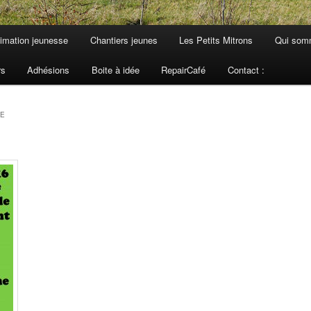
imation jeunesse
Chantiers jeunes
Les Petits Mitrons
Qui som
rs
Adhésions
Boite à idée
RepairCafé
Contact :
UE