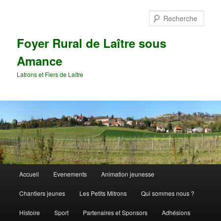
Aller
au
Rech
contenu
principal
Foyer Rural de Laître sous
Amance
Latrons et Fiers de Laître
Menu
Accueil
Evenements
Animation jeunesse
principal
Chantiers jeunes
Les Petits Mitrons
Qui sommes nous ?
Histoire
Sport
Partenaires et Sponsors
Adhésions