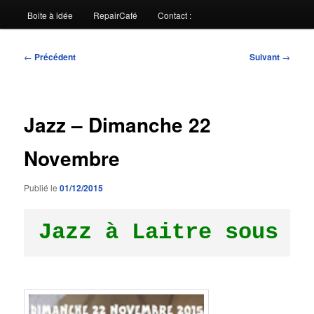
Boite à idée
RepairCafé
Contact :
Navigation
←
Précédent
Suivant
→
des
articles
Jazz – Dimanche 22
Novembre
Publié le
01/12/2015
Jazz à Laitre sous A