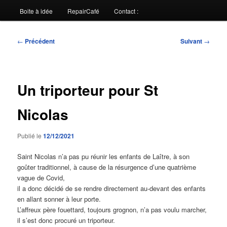
Boite à idée
RepairCafé
Contact :
Navigation
←
Précédent
Suivant
→
des
articles
Un triporteur pour St
Nicolas
Publié le
12/12/2021
Saint Nicolas n’a pas pu réunir les enfants de Laître, à son
goûter traditionnel, à cause de la résurgence d’une quatrième
vague de Covid,
il a donc décidé de se rendre directement au-devant des enfants
en allant sonner à leur porte.
L’affreux père fouettard, toujours grognon, n’a pas voulu marcher,
il s’est donc procuré un triporteur.