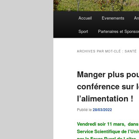
Menu
Accueil
Evenements
An
principal
Sport
Partenaires et Sponso
ARCHIVES PAR MOT-CLÉ :
SANTÉ
Manger plus pou
conférence sur l
l’alimentation !
Publié le
28/03/2022
Vendredi soir 11 mars, dans 
Service Scientifique de l’Un
par le Foyer Rural de Laître.