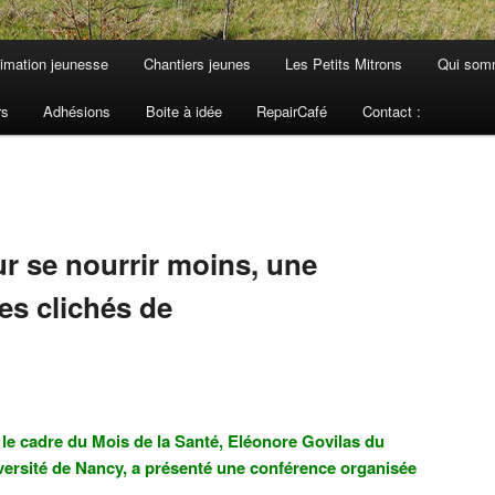
imation jeunesse
Chantiers jeunes
Les Petits Mitrons
Qui som
rs
Adhésions
Boite à idée
RepairCafé
Contact :
r se nourrir moins, une
es clichés de
le cadre du Mois de la Santé, Eléonore Govilas du
iversité de Nancy, a présenté une conférence organisée