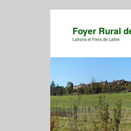
Aller
Aller
au
au
contenu
contenu
Foyer Rural d
principal
secondaire
Latrons et Fiers de Laître