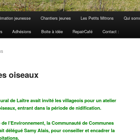
imation jeunesse
Chantiers jeunes
Les Petits Mitrons
Qui som
rs
Adhésions
Boite à idée
RepairCafé
Contact :
RS
es oiseaux
al de Laître avait invité les villageois pour un atelier
iseaux, entrant dans la période de nidification.
que de l’Environnement, la Communauté de Communes
it délégué Samy Alais, pour conseiller et encadrer la
bitations.