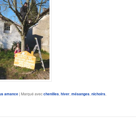
sous amance
|
Marqué avec
chenilles
,
hiver
,
mésanges
,
nichoirs
,