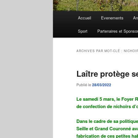
Menu
Accueil
Evenements
An
principal
Sport
Partenaires et Sponso
ARCHIVES PAR MOT-CLÉ :
NICHOI
Laître protège s
Publié le
28/03/2022
Le samedi 5 mars, le Foyer Rur
de confection de nichoirs d’o
Dans le cadre de sa politi
Seille et Grand Couronné ava
fabrication de ces petites ha