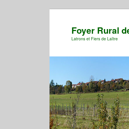
Aller
Aller
au
au
contenu
contenu
Foyer Rural d
principal
secondaire
Latrons et Fiers de Laître