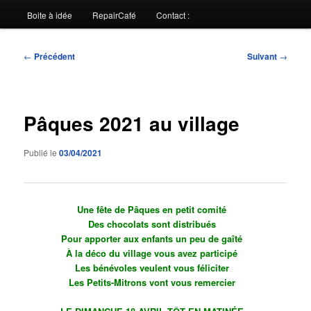
Boite à idée
RepairCafé
Contact :
Navigation
←
Précédent
Suivant
→
des
articles
Pâques 2021 au village
Publié le
03/04/2021
Une fête de Pâques en petit comité
Des chocolats sont distribués
Pour apporter aux enfants un peu de gaîté
À la déco du village vous avez participé
Les bénévoles veulent vous féliciter
Les Petits-Mitrons vont vous remercier