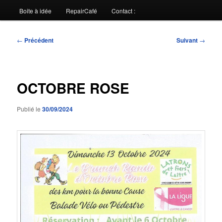
Boite à idée
RepairCafé
Contact :
Navigation
←
Précédent
Suivant
→
des
articles
OCTOBRE ROSE
Publié le
30/09/2024