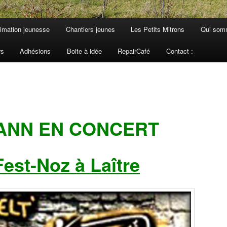
imation jeunesse
Chantiers jeunes
Les Petits Mitrons
Qui som
rs
Adhésions
Boite à idée
RepairCafé
Contact :
ANN EN CONCERT
est-Noz à Laître