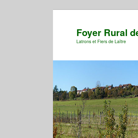
Aller
Aller
au
au
contenu
contenu
Foyer Rural d
principal
secondaire
Latrons et Fiers de Laître