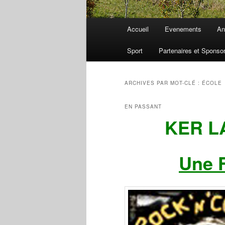
Menu
Accueil
Evenements
An
principal
Sport
Partenaires et Sponso
ARCHIVES PAR MOT-CLÉ :
ÉCOLE
EN PASSANT
KER L
Une F